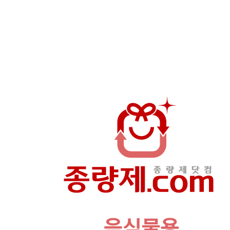
상
품
이
미
지
새
창
보
기