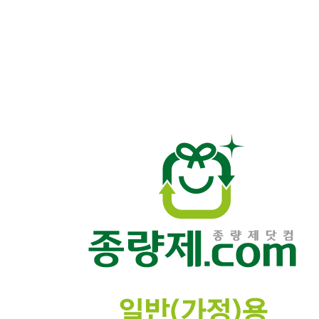
상
품
이
미
지
새
창
보
기