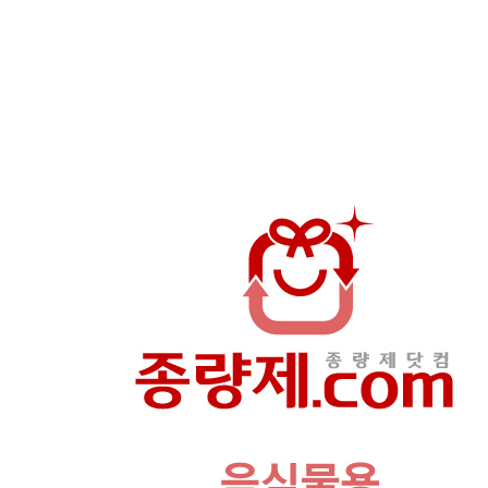
상
품
이
미
지
새
창
보
기