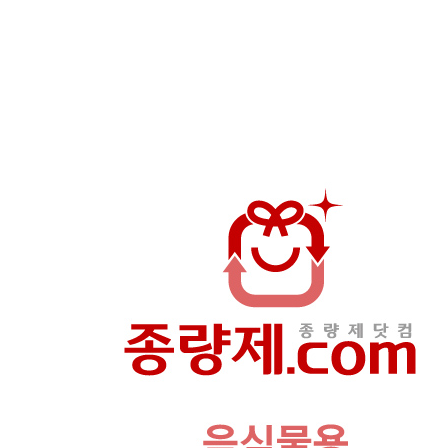
상
품
이
미
지
새
창
보
기