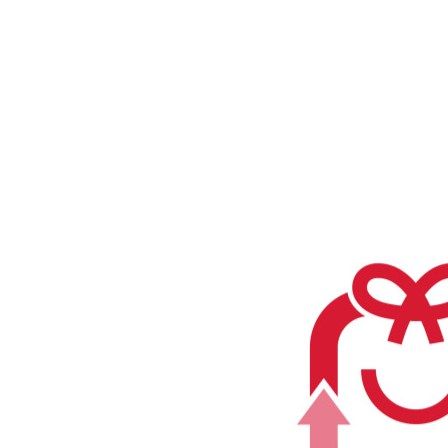
상
품
이
미
지
새
창
보
기