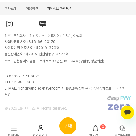
회사소개
이용약관
개인정보 처리방침
인
유
블
스
튜
로
타
브
그
그
바
바
상호 : 주식회사 그린비지니스 | 대표자명 : 민정기, 이설화
램
로
로
바
가
가
사업자등록번호 : 648-86-00179
로
기
기
가
사회적기업 인증번호 : 제2019-370호
기
통신판매번호 : 제2015-인천남동구-0672호
주소 : 인천광역시 남동구 복개서로97번길 15 304호(구월동, 향군회관)
FAX : 032-471-6071
TEL : 1588-3660
E-MAIL : jongryangje@naver.com / 배송/교환/상품 문의: 상품상세정보 내 연락처
확인
© 2026 그린비지니스. All Rights Reserved.
0
구
매