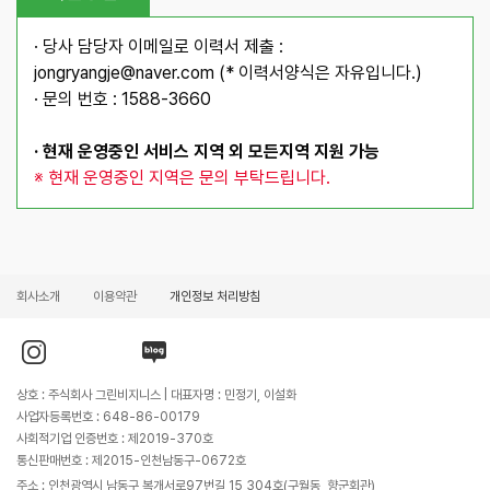
· 당사 담당자 이메일로 이력서 제출 :
jongryangje@naver.com
(* 이력서양식은 자유입니다.)
· 문의 번호 : 1588-3660
· 현재 운영중인 서비스 지역 외 모든지역 지원 가능
※ 현재 운영중인 지역은 문의 부탁드립니다.
회사소개
이용약관
개인정보 처리방침
인
유
블
스
튜
로
타
브
그
그
바
바
상호 : 주식회사 그린비지니스 | 대표자명 : 민정기, 이설화
램
로
로
바
가
가
사업자등록번호 : 648-86-00179
로
기
기
가
사회적기업 인증번호 : 제2019-370호
기
통신판매번호 : 제2015-인천남동구-0672호
주소 : 인천광역시 남동구 복개서로97번길 15 304호(구월동, 향군회관)