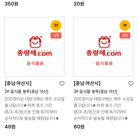
350원
20원
2ℓ
3ℓ
낱장
낱장
[충남 아산시]
[충남 아산시]
위
위
장
장
2ℓ 음식물 봉투(충남 아산)
3ℓ 음식물 봉투(충남 아산)
시
시
바
바
200장이상 대량구매는 매주 수요일
200장이상 대량구매는 매주 수요일
리
리
구
구
출고됩니다★하계 휴가 기간
출고됩니다★하계 휴가 기간
스
스
니
니
(8/3~8/9)으로 인해 8/10부터
(8/3~8/9)으로 인해 8/10부터
트
트
순차적으로 발송될 예정입니다★
순차적으로 발송될 예정입니다★
40원
60원