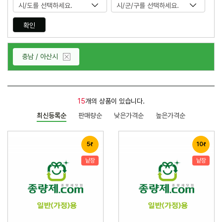
확인
충남 / 아산시
닫
기
15
개의 상품이 있습니다.
최신등록순
판매량순
낮은가격순
높은가격순
5ℓ
10ℓ
낱장
낱장