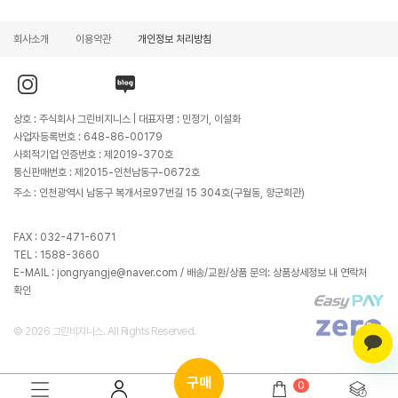
회사소개
이용약관
개인정보 처리방침
인
유
블
스
튜
로
타
브
그
그
바
바
상호 : 주식회사 그린비지니스 | 대표자명 : 민정기, 이설화
램
로
로
바
가
가
사업자등록번호 : 648-86-00179
로
기
기
가
사회적기업 인증번호 : 제2019-370호
기
통신판매번호 : 제2015-인천남동구-0672호
주소 : 인천광역시 남동구 복개서로97번길 15 304호(구월동, 향군회관)
FAX : 032-471-6071
TEL : 1588-3660
E-MAIL : jongryangje@naver.com / 배송/교환/상품 문의: 상품상세정보 내 연락처
확인
© 2026 그린비지니스. All Rights Reserved.
0
구