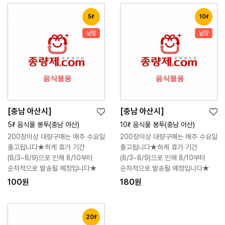
5ℓ
10ℓ
낱장
낱장
[충남 아산시]
[충남 아산시]
위
위
장
장
5ℓ 음식물 봉투(충남 아산)
10ℓ 음식물 봉투(충남 아산)
시
시
바
바
200장이상 대량구매는 매주 수요일
200장이상 대량구매는 매주 수요일
리
리
구
구
출고됩니다★하계 휴가 기간
출고됩니다★하계 휴가 기간
스
스
니
니
(8/3~8/9)으로 인해 8/10부터
(8/3~8/9)으로 인해 8/10부터
트
트
순차적으로 발송될 예정입니다★
순차적으로 발송될 예정입니다★
100원
180원
20ℓ