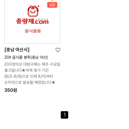
낱장
[충남 아산시]
위
장
20ℓ 음식물 봉투(충남 아산)
시
바
200장이상 대량구매는 매주 수요일
리
구
출고됩니다★하계 휴가 기간
스
니
(8/3~8/9)으로 인해 8/10부터
트
순차적으로 발송될 예정입니다★
350원
1