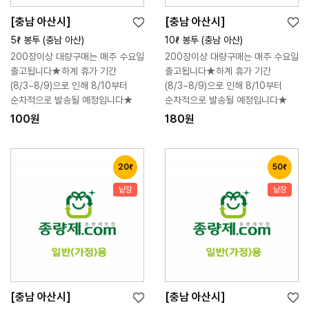
[충남 아산시]
[충남 아산시]
위
위
장
장
5ℓ 봉투 (충남 아산)
10ℓ 봉투 (충남 아산)
시
시
바
바
200장이상 대량구매는 매주 수요일
200장이상 대량구매는 매주 수요일
리
리
구
구
출고됩니다★하계 휴가 기간
출고됩니다★하계 휴가 기간
스
스
니
니
(8/3~8/9)으로 인해 8/10부터
(8/3~8/9)으로 인해 8/10부터
트
트
순차적으로 발송될 예정입니다★
순차적으로 발송될 예정입니다★
100원
180원
20ℓ
50ℓ
낱장
낱장
[충남 아산시]
[충남 아산시]