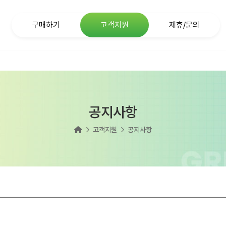
구매하기
고객지원
제휴/문의
종량제봉투
공지사항
협력업체상품
문의하기
공지사항
FAQ
홈


고객지원
공지사항