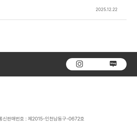
2025.12.22
인
유
블
스
튜
로
타
브
그
그
바
바
램
로
로
바
가
가
로
기
기
가
기
통신판매번호 : 제2015-인천남동구-0672호