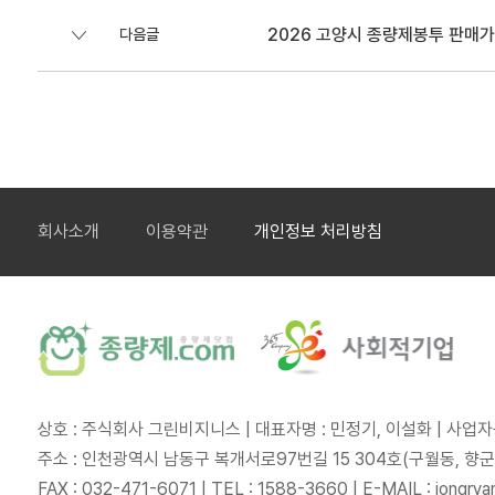
2026 고양시 종량제봉투 판매가
다음글
회사소개
이용약관
개인정보 처리방침
종
량
제
닷
상호 : 주식회사 그린비지니스 | 대표자명 : 민정기, 이설화
|
사업자등
컴
주소 : 인천광역시 남동구 복개서로97번길 15 304호(구월동, 향
FAX : 032-471-6071
|
TEL : 1588-3660
|
E-MAIL : jong