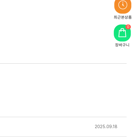
최
근
본
0
상
품
2025.09.18