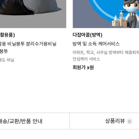
활용품)
다잡아콜(방역)
활용 비닐봉투 분리수거용비닐
방역 및 소독 케어서비스
기봉투
아파트, 학교, 사무실 방역부터 해충퇴
안심케어 서비스
용도 비닐
회원가 x원
상품리뷰
배송/교환/반품
안내
0