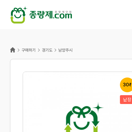
홈



구매하기
경기도
남양주시
30ℓ
낱장