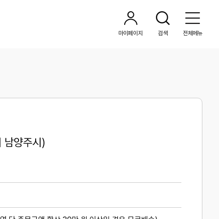
마이페이지
검색
전체메뉴
요
기 남양주시)
약
정
보
및
구