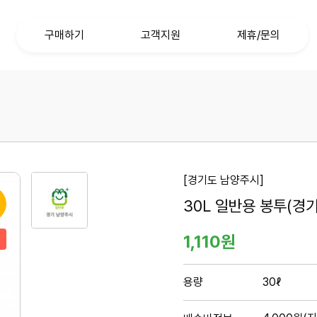
구매하기
고객지원
제휴/문의
종량제봉투
공지사항
협력업체상품
문의하기
FAQ
1
[경기도 남양주시]
번
30L 일반용 봉투(경
째
이
1,110원
미
지
새
용량
30ℓ
창