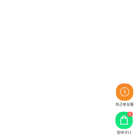
최
근
본
0
상
품