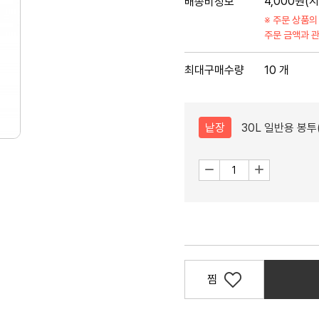
4,000원
(
배송비정보
※ 주문 상품의
주문 금액과 
최대구매수량
10 개
낱장
30L 일반용 봉투
수
감
증
소
가
량
찜