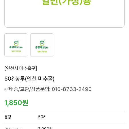
1
2
번
번
째
째
이
이
미
미
[인천시 미추홀구]
지
지
요
50ℓ 봉투(인천 미추홀)
새
새
창
창
약
✅배송/교환/상품문의: 010-8733-2490
정
보
1,850원
및
구
용량
50ℓ
매