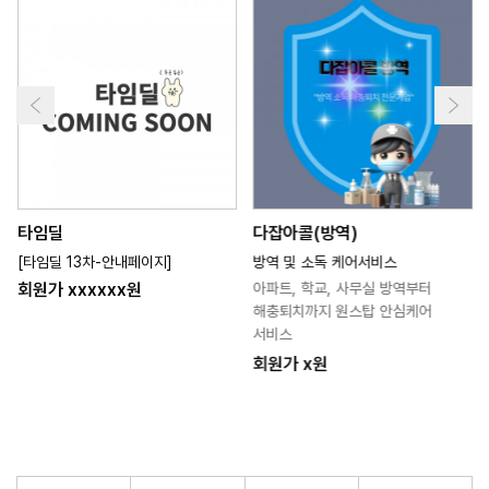
타임딜
다잡아콜(방역)
[타임딜 13차-안내페이지]
방역 및 소독 케어서비스
회원가 xxxxxx원
아파트, 학교, 사무실 방역부터
해충퇴치까지 원스탑 안심케어
서비스
회원가 x원