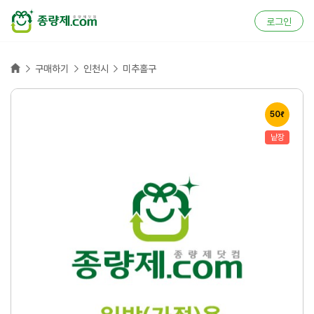
로그인
홈



구매하기
인천시
미추홀구
50ℓ
낱장