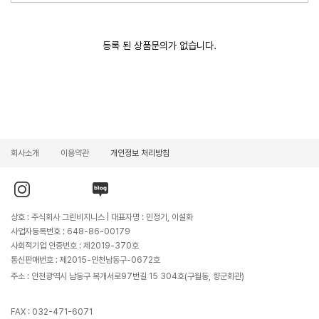
등록 된 상품문의가 없습니다.
회사소개
이용약관
개인정보 처리방침
인
유
블
스
튜
로
타
브
그
그
바
바
상호 : 주식회사 그린비지니스 | 대표자명 : 민정기, 이설화
램
로
로
바
가
가
사업자등록번호 : 648-86-00179
로
기
기
가
사회적기업 인증번호 : 제2019-370호
기
통신판매번호 : 제2015-인천남동구-0672호
주소 : 인천광역시 남동구 복개서로97번길 15 304호(구월동, 향군회관)
FAX : 032-471-6071