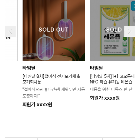
EVENT
SOLD OUT
SOLD OUT
타임딜
타임딜
[타임딜 8차]접이식 전기모기채 &
[타임딜 5차]1+1 코오롱제약 100%
모기퇴치등
NFC 착즙 유기농 레몬즙
"접이식으로 휴대간편! 세워두면 자동
내몸을 위한 디톡스 한 잔
포충까지!"
회원가 xxxx원
회원가 xxxx원