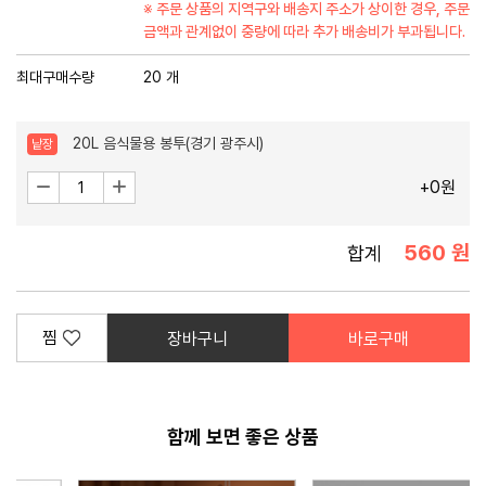
※ 주문 상품의 지역구와 배송지 주소가 상이한 경우,
주문
금액과 관계없이 중량에 따라 추가 배송비가 부과됩니다.
최대구매수량
20 개
20L 음식물용 봉투(경기 광주시)
낱장
수
감
증
+0원
소
가
량
560 원
합계
찜
장바구니
바로구매
함께 보면 좋은 상품