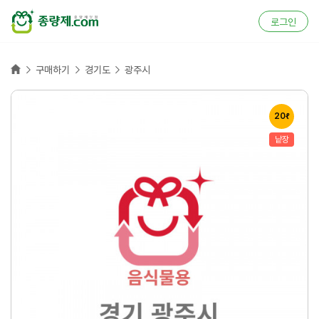
로그인
홈



구매하기
경기도
광주시
20ℓ
낱장