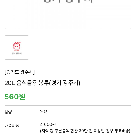
1
번
째
이
미
[경기도 광주시]
지
요
20L 음식물용 봉투(경기 광주시)
새
창
약
560원
정
보
용량
20ℓ
및
구
4,000원
배송비정보
매
(지역 당 주문금액 합산 30만 원 이상일 경우 무료배송)