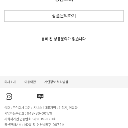
새 창
상품문의하기
등록 된 상품문의가 없습니다.
회사소개
이용약관
개인정보 처리방침
인
유
블
스
튜
로
타
브
그
그
바
바
상호 : 주식회사 그린비지니스 | 대표자명 : 민정기, 이설화
램
로
로
바
가
가
사업자등록번호 : 648-86-00179
로
기
기
가
사회적기업 인증번호 : 제2019-370호
기
통신판매번호 : 제2015-인천남동구-0672호