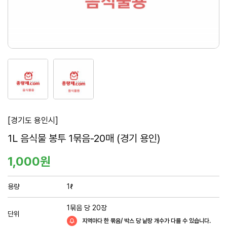
1
2
번
번
째
째
이
이
미
미
[경기도 용인시]
지
지
요
1L 음식물 봉투 1묶음-20매 (경기 용인)
새
새
창
창
약
1,000원
정
보
용량
1ℓ
및
구
1묶음 당 20장
단위
매
지역마다 한 묶음/ 박스 당 낱장 개수가 다를 수 있습니다.