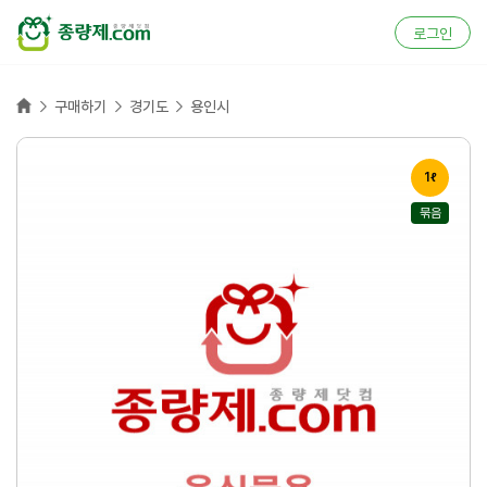
로그인
홈



구매하기
경기도
용인시
1ℓ
묶음