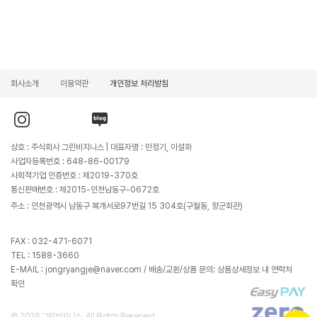
회사소개
이용약관
개인정보 처리방침
인
유
블
스
튜
로
타
브
그
그
바
바
상호 : 주식회사 그린비지니스 | 대표자명 : 민정기, 이설화
램
로
로
바
가
가
사업자등록번호 : 648-86-00179
로
기
기
가
사회적기업 인증번호 : 제2019-370호
기
통신판매번호 : 제2015-인천남동구-0672호
주소 : 인천광역시 남동구 복개서로97번길 15 304호(구월동, 향군회관)
FAX : 032-471-6071
TEL : 1588-3660
E-MAIL : jongryangje@naver.com / 배송/교환/상품 문의: 상품상세정보 내 연락처
확인
© 2026 그린비지니스. All Rights Reserved.