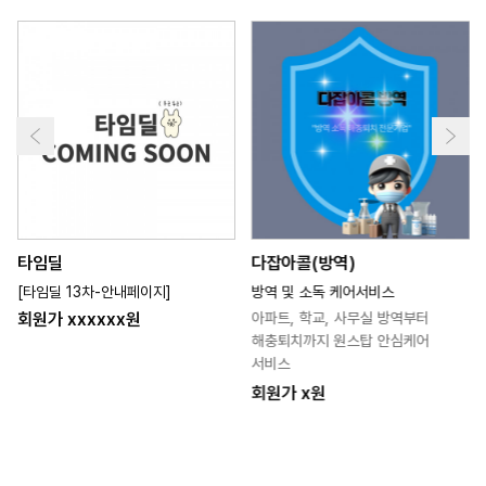
타임딜
다잡아콜(방역)
[타임딜 13차-안내페이지]
방역 및 소독 케어서비스
회원가 xxxxxx원
아파트, 학교, 사무실 방역부터
해충퇴치까지 원스탑 안심케어
서비스
회원가 x원