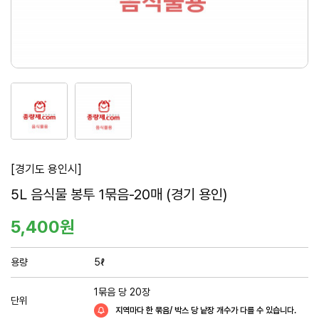
1
2
번
번
째
째
이
이
미
미
[경기도 용인시]
지
지
요
5L 음식물 봉투 1묶음-20매 (경기 용인)
새
새
창
창
약
5,400원
정
보
용량
5ℓ
및
구
1묶음 당 20장
단위
매
지역마다 한 묶음/ 박스 당 낱장 개수가 다를 수 있습니다.