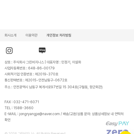
회사소개
이용약관
개인정보 처리방침
인
유
블
스
튜
로
타
브
그
그
바
바
상호 : 주식회사 그린비지니스 | 대표자명 : 민정기, 이설화
램
로
로
바
가
가
사업자등록번호 : 648-86-00179
로
기
기
가
사회적기업 인증번호 : 제2019-370호
기
통신판매번호 : 제2015-인천남동구-0672호
주소 : 인천광역시 남동구 복개서로97번길 15 304호(구월동, 향군회관)
FAX : 032-471-6071
TEL : 1588-3660
E-MAIL : jongryangje@naver.com / 배송/교환/상품 문의: 상품상세정보 내 연락처
확인
© 2026 그린비지니스. All Rights Reserved.