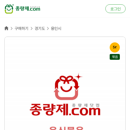
로그인
홈



구매하기
경기도
용인시
5ℓ
묶음