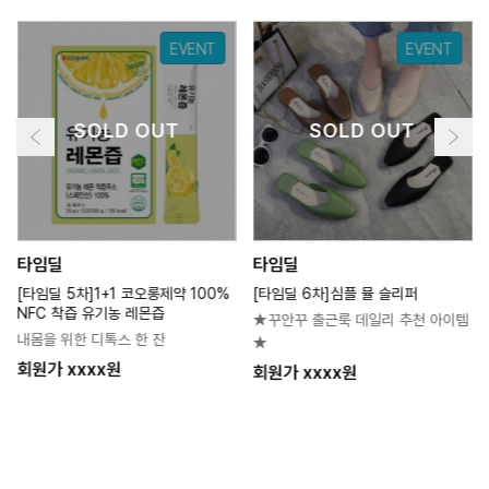
EVENT
EVENT
SOLD OUT
SOLD OUT
타임딜
타임딜
[타임딜 5차]1+1 코오롱제약 100%
[타임딜 6차]심플 뮬 슬리퍼
NFC 착즙 유기농 레몬즙
★꾸안꾸 출근룩 데일리 추천 아이템
내몸을 위한 디톡스 한 잔
★
회원가 xxxx원
회원가 xxxx원